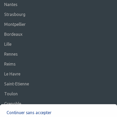
Nantes
Strasbourg
Montpellier
Bordeaux
Lille
Rennes
Reims
Le Havre
Saint-Etienne
Toulon
Grenoble
Continuer sans accepter
Angers