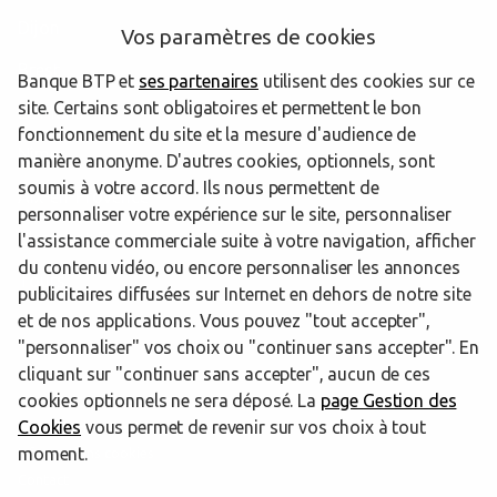
Dijon
Vos paramètres de cookies
Brest
Banque BTP et
ses partenaires
utilisent des cookies sur ce
site. Certains sont obligatoires et permettent le bon
Le Mans
fonctionnement du site et la mesure d'audience de
Nîmes
manière anonyme. D'autres cookies, optionnels, sont
soumis à votre accord. Ils nous permettent de
Aix-en-Provence
personnaliser votre expérience sur le site, personnaliser
Clermont-Ferrand
l'assistance commerciale suite à votre navigation, afficher
du contenu vidéo, ou encore personnaliser les annonces
Tours
publicitaires diffusées sur Internet en dehors de notre site
et de nos applications. Vous pouvez "tout accepter",
"personnaliser" vos choix ou "continuer sans accepter". En
Powered by
evermaps ©
cliquant sur "continuer sans accepter", aucun de ces
cookies optionnels ne sera déposé. La
page Gestion des
Cookies
vous permet de revenir sur vos choix à tout
www.btp-banque.fr
moment.
Informations cookies
Contact