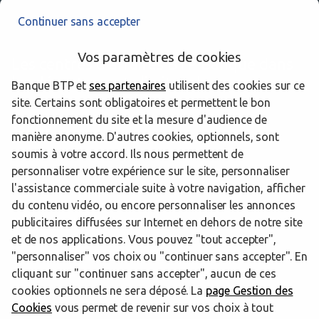
Continuer sans accepter
Vos paramètres de cookies
Les centres d’affaires BTP Banque dans
les départements limitrophes
Banque BTP et
ses partenaires
utilisent des cookies sur ce
site. Certains sont obligatoires et permettent le bon
fonctionnement du site et la mesure d'audience de
38 Isère
manière anonyme. D'autres cookies, optionnels, sont
soumis à votre accord. Ils nous permettent de
42 Loire
personnaliser votre expérience sur le site, personnaliser
l'assistance commerciale suite à votre navigation, afficher
du contenu vidéo, ou encore personnaliser les annonces
publicitaires diffusées sur Internet en dehors de notre site
Trouver un centre d’affaires BTP Banque
Rhône
Lyon
et de nos applications. Vous pouvez "tout accepter",
"personnaliser" vos choix ou "continuer sans accepter". En
Powered by
evermaps ©
cliquant sur "continuer sans accepter", aucun de ces
cookies optionnels ne sera déposé. La
page Gestion des
Cookies
vous permet de revenir sur vos choix à tout
www.btp-banque.fr