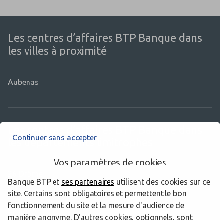
Les centres d’affaires BTP Banque dans
les villes à proximité
Aubenas
Les centres d’affaires BTP Banque dans
Continuer sans accepter
les départements limitrophes
Vos paramètres de cookies
26 Drôme
Banque BTP et
ses partenaires
utilisent des cookies sur ce
38 Isère
site. Certains sont obligatoires et permettent le bon
fonctionnement du site et la mesure d'audience de
42 Loire
manière anonyme. D'autres cookies, optionnels, sont