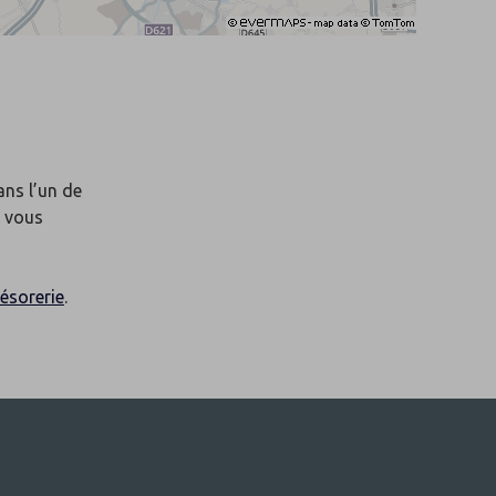
ans l’un de
r vous
ésorerie
.