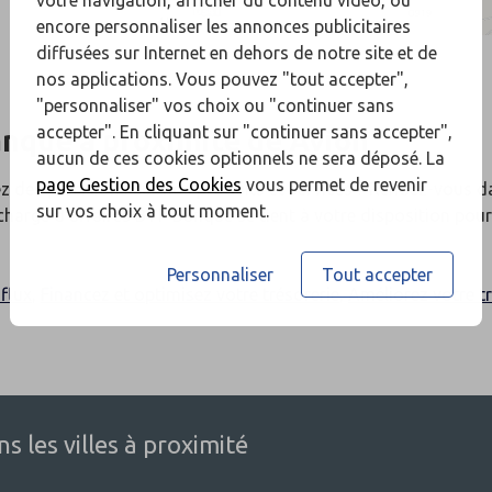
encore personnaliser les annonces publicitaires
diffusées sur Internet en dehors de notre site et de
nos applications. Vous pouvez "tout accepter",
"personnaliser" vos choix ou "continuer sans
accepter". En cliquant sur "continuer sans accepter",
anque
à proximité de
Avion
aucun de ces cookies optionnels ne sera déposé. La
page Gestion des Cookies
vous permet de revenir
z des précisions sur nos produits et services ? Rendez-vous d
sur vos choix à tout moment.
chargé d’affaires BTP Banque se tient à votre disposition pou
Personnaliser
Tout accepter
flux
,
Financez et optimisez votre trésorerie
,
Améliorez votre tr
 les villes à proximité