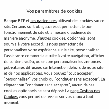
Vos paramètres de cookies
Les centres d’affaires BTP Banque dans
Banque BTP et
ses partenaires
utilisent des cookies sur ce
les départements limitrophes
site. Certains sont obligatoires et permettent le bon
fonctionnement du site et la mesure d'audience de
manière anonyme. D'autres cookies, optionnels, sont
42 Loire
soumis à votre accord. Ils nous permettent de
personnaliser votre expérience sur le site, personnaliser
l'assistance commerciale suite à votre navigation, afficher
du contenu vidéo, ou encore personnaliser les annonces
Trouver un centre d’affaires BTP Banque
Puy-de-Dôme
publicitaires diffusées sur Internet en dehors de notre site
Chamalières
et de nos applications. Vous pouvez "tout accepter",
"personnaliser" vos choix ou "continuer sans accepter". En
Powered by
evermaps ©
cliquant sur "continuer sans accepter", aucun de ces
cookies optionnels ne sera déposé. La
page Gestion des
Cookies
vous permet de revenir sur vos choix à tout
www.btp-banque.fr
moment.
Informations cookies
Contact