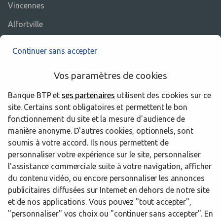
Vincennes
Alfortville
Continuer sans accepter
Les centres d’affaires BTP Banque dans
Vos paramètres de cookies
les départements limitrophes
Banque BTP et
ses partenaires
utilisent des cookies sur ce
site. Certains sont obligatoires et permettent le bon
75 Paris
fonctionnement du site et la mesure d'audience de
manière anonyme. D'autres cookies, optionnels, sont
77 Seine-et-Marne
soumis à votre accord. Ils nous permettent de
personnaliser votre expérience sur le site, personnaliser
l'assistance commerciale suite à votre navigation, afficher
du contenu vidéo, ou encore personnaliser les annonces
Trouver un centre d’affaires BTP Banque
Val-de-Marne
publicitaires diffusées sur Internet en dehors de notre site
Champigny sur Marne
et de nos applications. Vous pouvez "tout accepter",
"personnaliser" vos choix ou "continuer sans accepter". En