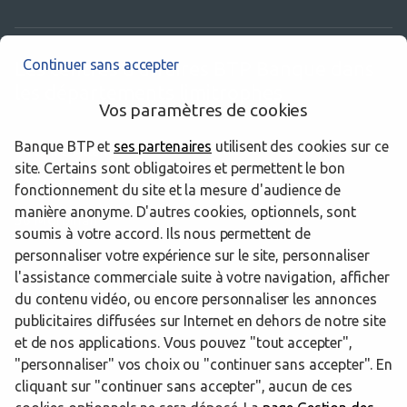
Continuer sans accepter
Les centres d’affaires BTP Banque dans
les départements limitrophes
Vos paramètres de cookies
Banque BTP et
ses partenaires
utilisent des cookies sur ce
44 Loire-Atlantique
site. Certains sont obligatoires et permettent le bon
49 Maine-et-Loire
fonctionnement du site et la mesure d'audience de
manière anonyme. D'autres cookies, optionnels, sont
56 Morbihan
soumis à votre accord. Ils nous permettent de
personnaliser votre expérience sur le site, personnaliser
l'assistance commerciale suite à votre navigation, afficher
du contenu vidéo, ou encore personnaliser les annonces
Trouver un centre d’affaires BTP Banque
Ille-et-Vilaine
publicitaires diffusées sur Internet en dehors de notre site
Chantepie
et de nos applications. Vous pouvez "tout accepter",
"personnaliser" vos choix ou "continuer sans accepter". En
Powered by
evermaps ©
cliquant sur "continuer sans accepter", aucun de ces