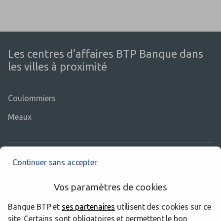
Les centres d’affaires BTP Banque dans
les villes à proximité
Coulommiers
Meaux
Continuer sans accepter
Les centres d’affaires BTP Banque dans
les départements limitrophes
Vos paramètres de cookies
Banque BTP et
ses partenaires
utilisent des cookies sur ce
45 Loiret
site. Certains sont obligatoires et permettent le bon