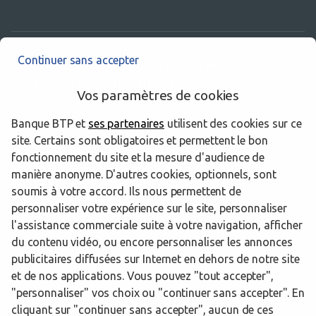
Continuer sans accepter
Les centres d’affaires BTP Banque dans
les départements limitrophes
Vos paramètres de cookies
Banque BTP et
ses partenaires
utilisent des cookies sur ce
75 Paris
site. Certains sont obligatoires et permettent le bon
77 Seine-et-Marne
fonctionnement du site et la mesure d'audience de
manière anonyme. D'autres cookies, optionnels, sont
95 Val-d'Oise
soumis à votre accord. Ils nous permettent de
personnaliser votre expérience sur le site, personnaliser
l'assistance commerciale suite à votre navigation, afficher
du contenu vidéo, ou encore personnaliser les annonces
Trouver un centre d’affaires BTP Banque
Seine-Saint-Denis
publicitaires diffusées sur Internet en dehors de notre site
Drancy
et de nos applications. Vous pouvez "tout accepter",
"personnaliser" vos choix ou "continuer sans accepter". En
Powered by
evermaps ©
cliquant sur "continuer sans accepter", aucun de ces