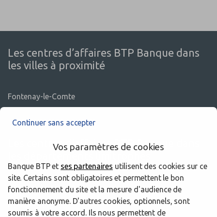
Les centres d’affaires BTP Banque dans
les villes à proximité
Fontenay-le-Comte
Continuer sans accepter
Les centres d’affaires BTP Banque dans
Vos paramètres de cookies
les départements limitrophes
Banque BTP et
ses partenaires
utilisent des cookies sur ce
site. Certains sont obligatoires et permettent le bon
44 Loire-Atlantique
fonctionnement du site et la mesure d'audience de
manière anonyme. D'autres cookies, optionnels, sont
49 Maine-et-Loire
soumis à votre accord. Ils nous permettent de