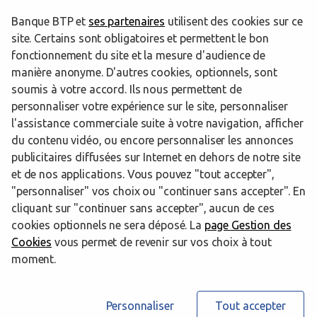
Banque BTP et
ses partenaires
utilisent des cookies sur ce
Les centres d’affaires BTP Banque dans
site. Certains sont obligatoires et permettent le bon
les départements limitrophes
fonctionnement du site et la mesure d'audience de
manière anonyme. D'autres cookies, optionnels, sont
soumis à votre accord. Ils nous permettent de
80 Somme
personnaliser votre expérience sur le site, personnaliser
l'assistance commerciale suite à votre navigation, afficher
du contenu vidéo, ou encore personnaliser les annonces
publicitaires diffusées sur Internet en dehors de notre site
Trouver un centre d’affaires BTP Banque
Nord
Hazebrouck
et de nos applications. Vous pouvez "tout accepter",
"personnaliser" vos choix ou "continuer sans accepter". En
Powered by
evermaps ©
cliquant sur "continuer sans accepter", aucun de ces
cookies optionnels ne sera déposé. La
page Gestion des
Cookies
vous permet de revenir sur vos choix à tout
www.btp-banque.fr
moment.
Informations cookies
Contact
Mentions légales
Personnaliser
Tout accepter