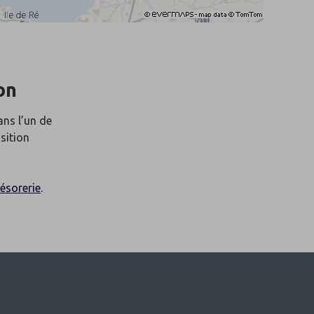
on
ans l’un de
sition
ésorerie
.