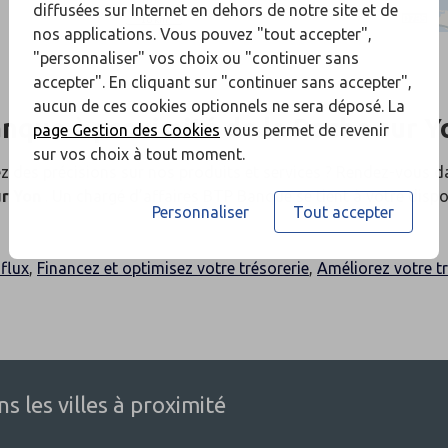
diffusées sur Internet en dehors de notre site et de
nos applications. Vous pouvez "tout accepter",
"personnaliser" vos choix ou "continuer sans
accepter". En cliquant sur "continuer sans accepter",
aucun de ces cookies optionnels ne sera déposé. La
anque
à proximité de
la Roche sur Y
page Gestion des Cookies
vous permet de revenir
sur vos choix à tout moment.
z des précisions sur nos produits et services ? Rendez-vous d
ur Yon
. Un chargé d’affaires BTP Banque se tient à votre dispo
Personnaliser
Tout accepter
flux
,
Financez et optimisez votre trésorerie
,
Améliorez votre tr
 les villes à proximité