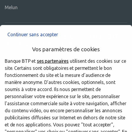
Melun
Continuer sans accepter
Les centres d’affaires BTP Banque dans
les départements limitrophes
Vos paramètres de cookies
Banque BTP et
ses partenaires
utilisent des cookies sur ce
45 Loiret
site. Certains sont obligatoires et permettent le bon
51 Marne
fonctionnement du site et la mesure d'audience de
manière anonyme. D'autres cookies, optionnels, sont
95 Val-d'Oise
soumis à votre accord. Ils nous permettent de
personnaliser votre expérience sur le site, personnaliser
l'assistance commerciale suite à votre navigation, afficher
du contenu vidéo, ou encore personnaliser les annonces
Trouver un centre d’affaires BTP Banque
Seine-et-Marne
publicitaires diffusées sur Internet en dehors de notre site
Lieusaint
et de nos applications. Vous pouvez "tout accepter",
"personnaliser" vos choix ou "continuer sans accepter". En