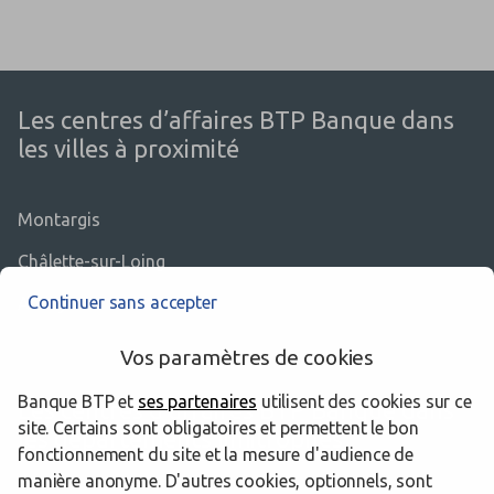
Les centres d’affaires BTP Banque dans
les villes à proximité
Montargis
Châlette-sur-Loing
Continuer sans accepter
Amilly
Vos paramètres de cookies
Banque BTP et
ses partenaires
utilisent des cookies sur ce
Les centres d’affaires BTP Banque dans
site. Certains sont obligatoires et permettent le bon
les départements limitrophes
fonctionnement du site et la mesure d'audience de
manière anonyme. D'autres cookies, optionnels, sont