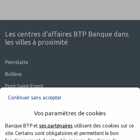
Les centres d’affaires BTP Banque dans
les villes à proximité
Pierrelatte
Bollène
Pont-Saint-Esprit
Continuer sans accepter
Vos paramètres de cookies
Les centres d’affaires BTP Banque dans
les départements limitrophes
Banque BTP et
ses partenaires
utilisent des cookies sur ce
site. Certains sont obligatoires et permettent le bon