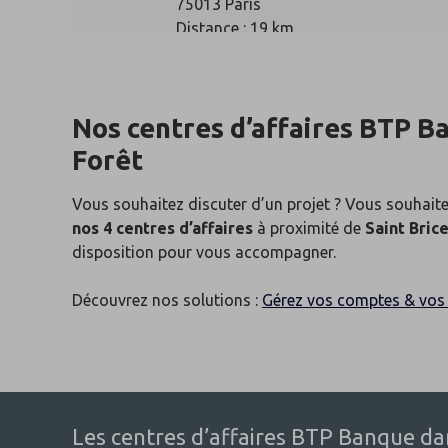
75013 Paris
Distance : 19 km
Ouvert aujourd'hui
Nos centres d’affaires BTP B
Forêt
Centre d'affaires de Cerg
4
30 rue Combe
Vous souhaitez discuter d’un projet ? Vous souhaite
Maison du Bâtiment
nos 4 centres d’affaires
à proximité de
Saint Bric
95000 Cergy
disposition pour vous accompagner.
Distance : 21 km
Découvrez nos solutions :
Gérez vos comptes & vos 
Ouvert aujourd'hui
Les centres d’affaires BTP Banque dans