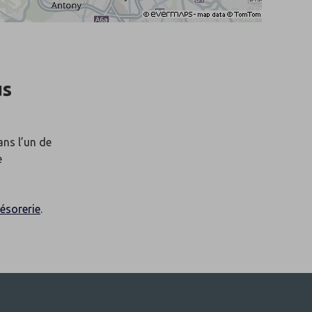
us
ans l’un de
e
ésorerie
.