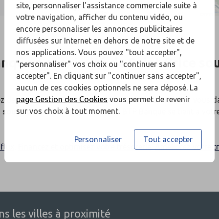
site, personnaliser l'assistance commerciale suite à
votre navigation, afficher du contenu vidéo, ou
encore personnaliser les annonces publicitaires
diffusées sur Internet en dehors de notre site et de
nos applications. Vous pouvez "tout accepter",
anque
à proximité de
Saint Brice so
"personnaliser" vos choix ou "continuer sans
accepter". En cliquant sur "continuer sans accepter",
y
aucun de ces cookies optionnels ne sera déposé. La
page Gestion des Cookies
vous permet de revenir
z des précisions sur nos produits et services ? Rendez-vous d
sur vos choix à tout moment.
e sous Forêt
. Un chargé d’affaires BTP Banque se tient à votr
Personnaliser
Tout accepter
flux
,
Financez et optimisez votre trésorerie
,
Améliorez votre tr
 les villes à proximité