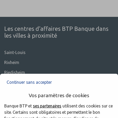
Les centres d’affaires BTP Banque dans
les villes à proximité
Saint-Louis
Rixheim
Riedisheim
Continuer sans accepter
Mulhouse
Vos paramètres de cookies
Banque BTP et
ses partenaires
utilisent des cookies sur ce
Les centres d’affaires BTP Banque dans
site. Certains sont obligatoires et permettent le bon
les départements limitrophes