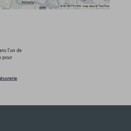
ans l’un de
n pour
ésorerie
.