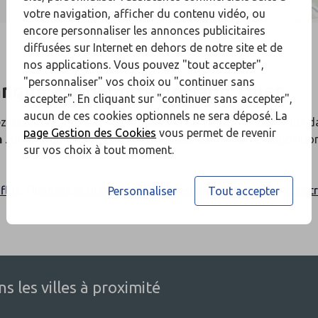
votre navigation, afficher du contenu vidéo, ou
encore personnaliser les annonces publicitaires
diffusées sur Internet en dehors de notre site et de
nos applications. Vous pouvez "tout accepter",
"personnaliser" vos choix ou "continuer sans
anque
à proximité de
Saint Ouen
accepter". En cliquant sur "continuer sans accepter",
y
aucun de ces cookies optionnels ne sera déposé. La
z des précisions sur nos produits et services ? Rendez-vous d
page Gestion des Cookies
vous permet de revenir
n
. Un chargé d’affaires BTP Banque se tient à votre dispositio
sur vos choix à tout moment.
flux
,
Financez et optimisez votre trésorerie
,
Améliorez votre tr
Personnaliser
Tout accepter
 les villes à proximité