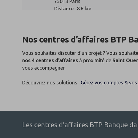
75013 Paris
Distance : 8.6 km
Ouvert aujourd'hui
Nos centres d’affaires BTP B
Centre d'affaires de Cerg
Vous souhaitez discuter d’un projet ? Vous souhaite
4
nos 4 centres d’affaires
à proximité de
Saint Oue
30 rue Combe
vous accompagner.
Maison du Bâtiment
95000 Cergy
Découvrez nos solutions :
Gérez vos comptes & vos 
Distance : 25 km
Ouvert aujourd'hui
Les centres d’affaires BTP Banque dans