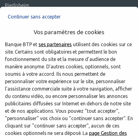
Riedisheim
Continuer sans accepter
Rixheim
Vos paramètres de cookies
Banque BTP et
ses partenaires
utilisent des cookies sur ce
Les centres d’affaires BTP Banque dans
site. Certains sont obligatoires et permettent le bon
les départements limitrophes
fonctionnement du site et la mesure d'audience de
manière anonyme. D'autres cookies, optionnels, sont
soumis à votre accord. Ils nous permettent de
67 Bas-Rhin
personnaliser votre expérience sur le site, personnaliser
l'assistance commerciale suite à votre navigation, afficher
du contenu vidéo, ou encore personnaliser les annonces
publicitaires diffusées sur Internet en dehors de notre site
Trouver un centre d’affaires BTP Banque
Haut-Rhin
Wittelsheim
et de nos applications. Vous pouvez "tout accepter",
"personnaliser" vos choix ou "continuer sans accepter". En
Powered by
evermaps ©
cliquant sur "continuer sans accepter", aucun de ces
cookies optionnels ne sera déposé. La
page Gestion des