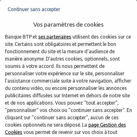
Continuer sans accepter
Vos paramètres de cookies
Les centres d’affaires BTP Banque dans
les départements limitrophes
Banque BTP et
ses partenaires
utilisent des cookies sur ce
site. Certains sont obligatoires et permettent le bon
fonctionnement du site et la mesure d'audience de
38 Isère
manière anonyme. D'autres cookies, optionnels, sont
soumis à votre accord. Ils nous permettent de
42 Loire
personnaliser votre expérience sur le site, personnaliser
l'assistance commerciale suite à votre navigation, afficher
du contenu vidéo, ou encore personnaliser les annonces
publicitaires diffusées sur Internet en dehors de notre site
Trouver un centre d’affaires BTP Banque
Rhône
Corbas
et de nos applications. Vous pouvez "tout accepter",
"personnaliser" vos choix ou "continuer sans accepter". En
Powered by
evermaps ©
cliquant sur "continuer sans accepter", aucun de ces
cookies optionnels ne sera déposé. La
page Gestion des
Cookies
vous permet de revenir sur vos choix à tout
www.btp-banque.fr